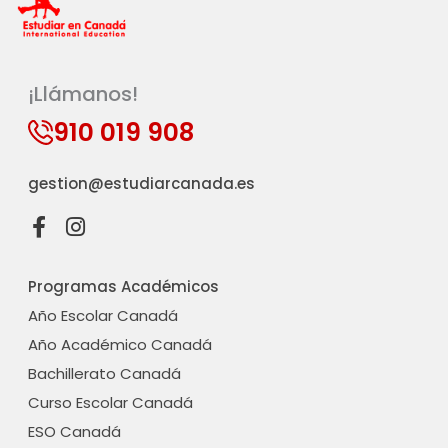
¡Llámanos!
910 019 908
gestion@estudiarcanada.es
F
I
a
n
c
s
Programas Académicos
e
t
b
a
Año Escolar Canadá
o
g
Año Académico Canadá
o
r
Bachillerato Canadá
k
a
-
m
Curso Escolar Canadá
f
ESO Canadá