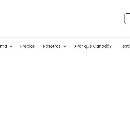
rama
Precios
Nosotros
¿Por qué Canadá?
Test