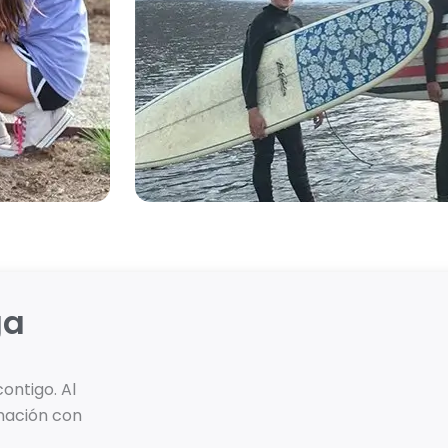
ga
ontigo. Al
rmación con