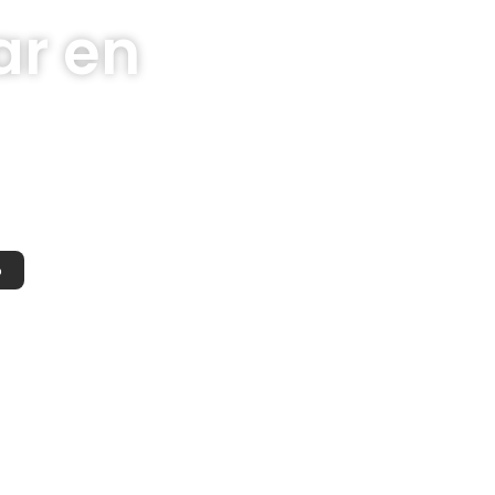
ar en
o