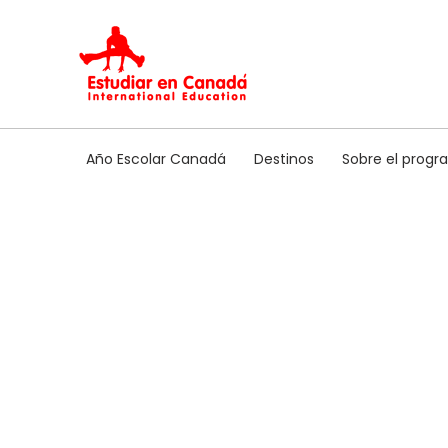
Ir
al
contenido
Año Escolar Canadá
Destinos
Sobre el prog