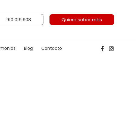
910 019 908
Quiero saber más
imonios
Blog
Contacto