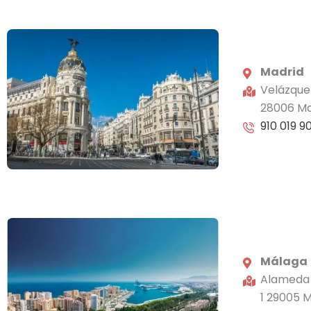
Madrid
Velázquez
28006 Ma
910 019 9
Málaga
Alameda P
1 29005 