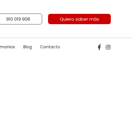
910 019 908
Quiero saber más
imonios
Blog
Contacto