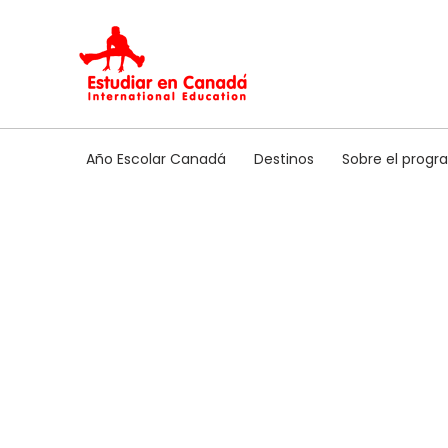
Ir
al
contenido
Año Escolar Canadá
Destinos
Sobre el prog