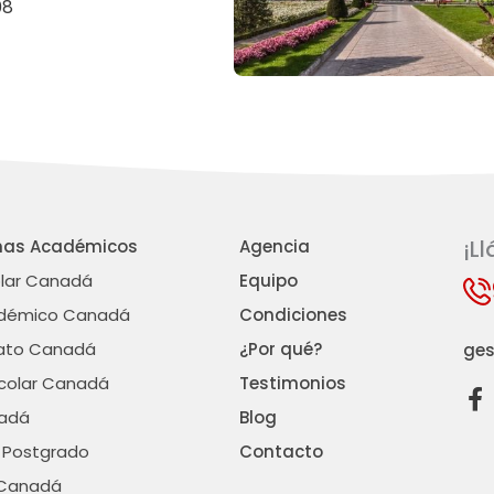
08
¡L
mas Académicos
Agencia
olar Canadá
Equipo
démico Canadá
Condiciones
rato Canadá
¿Por qué?
ges
scolar Canadá
Testimonios
F
a
adá
Blog
c
 Postgrado
Contacto
e
 Canadá