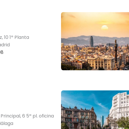
, 10 1ª Planta
drid
08
rincipal, 6 5ª pl. oficina
Málaga