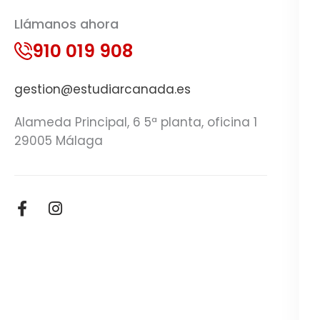
Llámanos ahora
910 019 908
gestion@estudiarcanada.es
Alameda Principal, 6 5ª planta, oficina 1
29005 Málaga
F
I
a
n
c
s
e
t
b
a
o
g
o
r
k
a