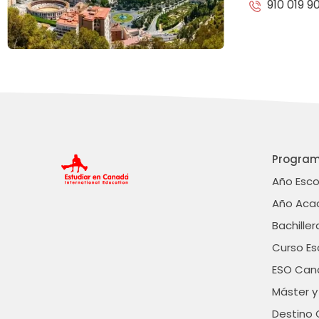
910 019 9
Progra
Año Esc
Año Aca
Bachille
Curso E
ESO Can
Máster y
Destino