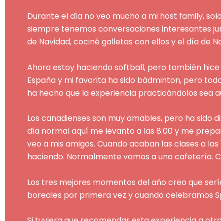
Durante el día no veo mucho a mi host family, solo
siempre tenemos conversaciones interesantes jun
de Navidad, cociné galletas con ellos y el día de 
Ahora estoy haciendo softball, pero también hice
España y mi favorita ha sido bádminton, pero tod
ha hecho que la experiencia practicándolos sea a
Los canadienses son muy amables, pero ha sido di
día normal aquí me levanto a las 8:00 y me preparo
veo a mis amigos. Cuando acaban las clases a las 
haciendo. Normalmente vamos a una cafetería. Cu
Los tres mejores momentos del año creo que serían
boreales por primera vez y cuando celebramos Spir
Si tuviera que recomendar esta experiencia a otro e