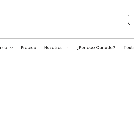
rama
Precios
Nosotros
¿Por qué Canadá?
Test