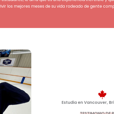
 vivir los mejores meses de su vida rodeado de gente co
Estudia en Vancouver, Br
TESTIMONIO DE 