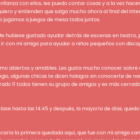
onfianza con ellos, les puedo contar cosas y a la vez hac
iero y entienden que salga mucho ahora al final del in
do jugamos a juegos de mesa todos juntos.
Me hubiese gustado ayudar detrás de escenas en teatro,
 ir con mi amiga para ayudar a niños pequeños con disc
omo abiertos y amables. Les gusta mucho conocer sobre d
legio, algunas chicas te dicen halagos sin conocerte de n
grado 11 todos tienen su grupo de amigos y es más cerrad
clase hasta las 14:45 y después, la mayoría de días, qued
acaría la primera quedada aquí, que fue con mi amiga can