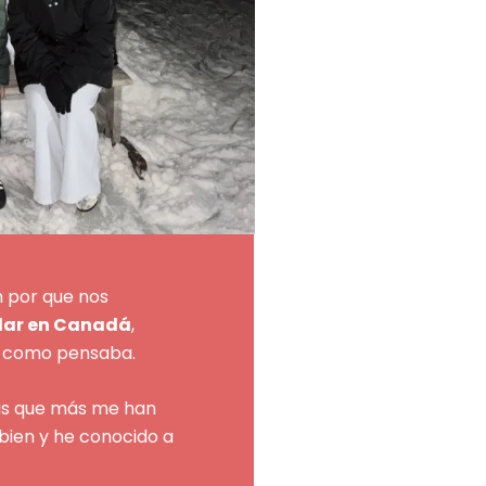
n por que nos
lar en Canadá
,
to como pensaba.
 Las que más me han
bien y he conocido a