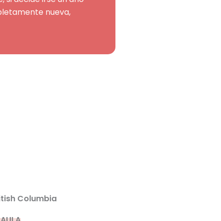
mpletamente nueva,
itish Columbia
PAULA