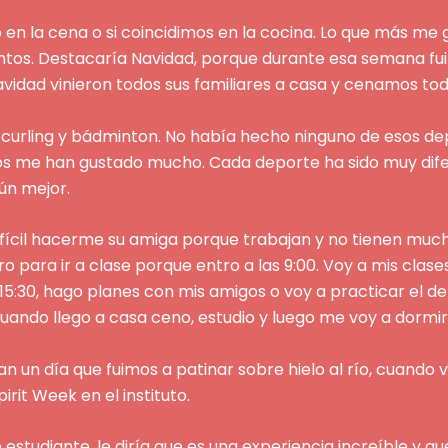
 en la cena o si coincidimos en la cocina. Lo que más me 
tos. Destacaría Navidad, porque durante esa semana fuim
Navidad vinieron todos sus familiares a casa y cenamos tod
 curling y bádminton. No había hecho ninguno de esos de
os me han gustado mucho. Cada deporte ha sido muy dife
ún mejor.
fícil hacerme su amiga porque trabajan y no tienen much
 para ir a clase porque entro a las 9:00. Voy a mis clase
15:30, hago planes con mis amigos o voy a practicar el d
ando llego a casa ceno, estudio y luego me voy a dormir
 un día que fuimos a patinar sobre hielo al río, cuando v
it Week en el instituto.
studiante, le diría que es una experiencia increíble y que