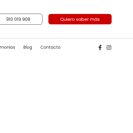
910 019 908
Quiero saber más
imonios
Blog
Contacto