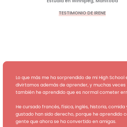
Estudia en Winnipeg, Manitoba
TESTIMONIO DE IRENE
Lo que más me ha sorprendido de mi High School 
divirtamos además de aprender, y muchas veces t
también he aprendido que es normal cometer error
He cursado francés, física, inglés, historia, comi
gustado han sido derecho, porque he aprendido c
gente que ahora se ha convertido en amigas.