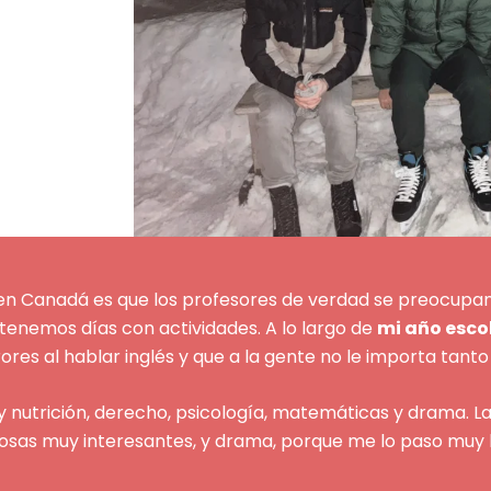
en Canadá es que los profesores de verdad se preocupa
enemos días con actividades. A lo largo de
mi año esco
es al hablar inglés y que a la gente no le importa tan
da y nutrición, derecho, psicología, matemáticas y drama.
osas muy interesantes, y drama, porque me lo paso muy 