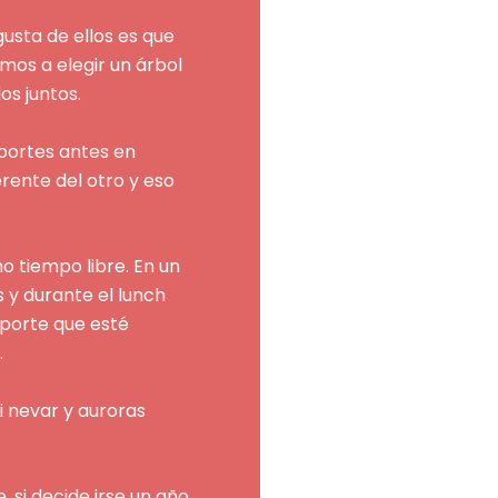
gusta de ellos es que
os a elegir un árbol
os juntos.
portes antes en
rente del otro y eso
o tiempo libre. En un
s y durante el lunch
eporte que esté
.
i nevar y auroras
, si decide irse un año