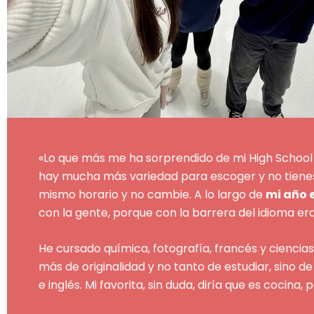
«Lo que más me ha sorprendido de mi High School 
hay mucha más variedad para escoger y no tienes
mismo horario y no cambie. A lo largo de
mi año 
con la gente, porque con la barrera del idioma 
He cursado química, fotografía, francés y ciencia
más de originalidad y no tanto de estudiar, sino d
e inglés. Mi favorita, sin duda, diría que es cocina