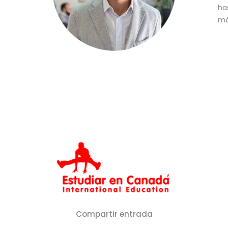
ha
má
Compartir entrada