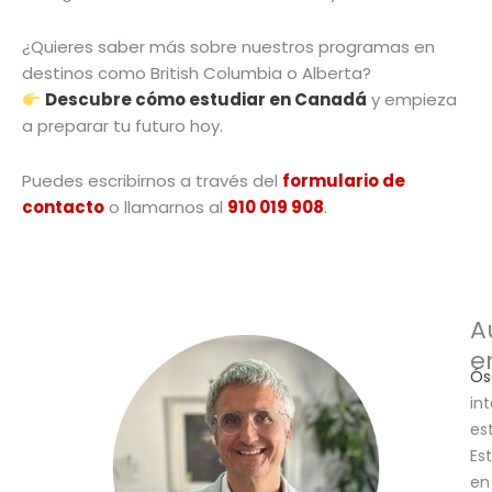
¿Quieres saber más sobre nuestros programas en
destinos como British Columbia o Alberta?
Descubre cómo estudiar en Canadá
y empieza
a preparar tu futuro hoy.
Puedes escribirnos a través del
formulario de
contacto
o llamarnos al
910 019 908
.
A
e
Ós
in
es
Es
en