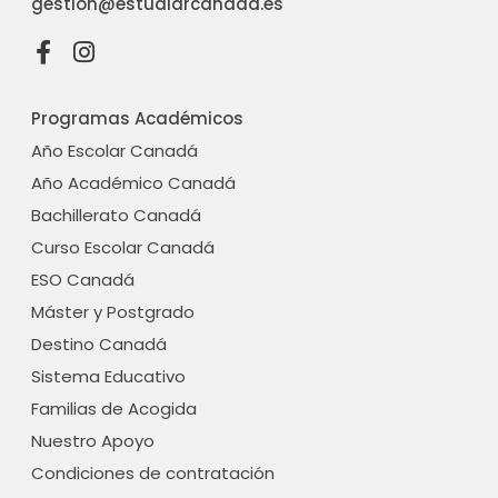
gestion@estudiarcanada.es
F
I
a
n
c
s
Programas Académicos
e
t
b
a
Año Escolar Canadá
o
g
Año Académico Canadá
o
r
Bachillerato Canadá
k
a
-
m
Curso Escolar Canadá
f
ESO Canadá
Máster y Postgrado
Destino Canadá
Sistema Educativo
Familias de Acogida
Nuestro Apoyo
Condiciones de contratación