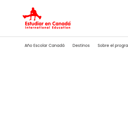
Ir
al
contenido
Año Escolar Canadá
Destinos
Sobre el prog