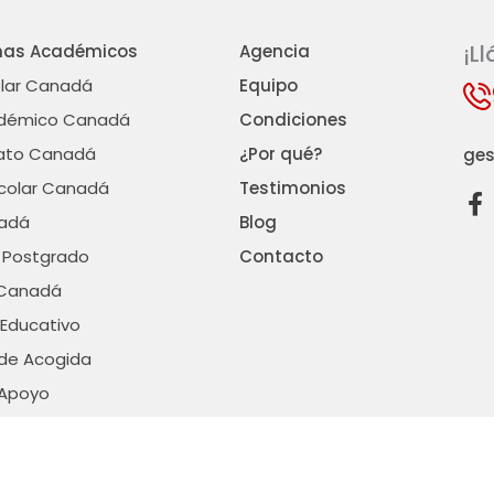
¡L
mas Académicos
Agencia
olar Canadá
Equipo
démico Canadá
Condiciones
rato Canadá
¿Por qué?
ges
scolar Canadá
Testimonios
F
a
adá
Blog
c
 Postgrado
Contacto
e
 Canadá
b
o
Educativo
o
 de Acogida
k
-
 Apoyo
f
nes de contratación