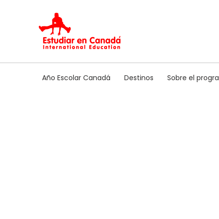
Ir
al
contenido
Año Escolar Canadá
Destinos
Sobre el prog