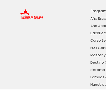
Progra
Año Esc
Año Aca
Bachille
Curso E
ESO Can
Máster y
Destino
Sistema 
Familias
Nuestro
Condicio