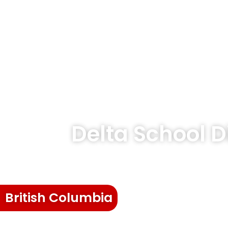
Delta School D
British Columbia