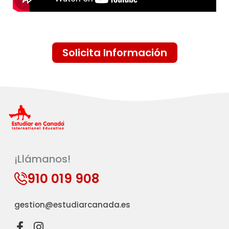
Solicita Información
¡Llámanos!
910 019 908
gestion@estudiarcanada.es
F
I