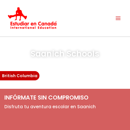
Ir
al
contenido
Saanich Schools
British Columbia
INFÓRMATE SIN COMPROMISO
Disfruta tu aventura escolar en Saanich