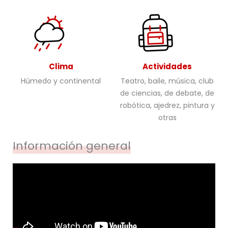
Clima
Actividades
Húmedo y continental
Teatro, baile, música, club
de ciencias, de debate, de
robótica, ajedrez, pintura y
otras
Información general