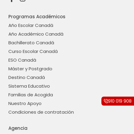
a
n
c
s
Programas Académicos
e
t
b
a
Año Escolar Canadá
o
g
Año Académico Canadá
o
r
Bachillerato Canadá
k
a
-
m
Curso Escolar Canadá
f
ESO Canadá
Máster y Postgrado
Destino Canadá
Sistema Educativo
Familias de Acogida
910 019 908
Nuestro Apoyo
Condiciones de contratación
Agencia