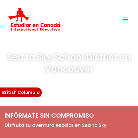
Ir
al
contenido
Sea to Sky School District en
Vancouver
British Columbia
INFÓRMATE SIN COMPROMISO
Disfruta tu aventura escolar en Sea to Sky