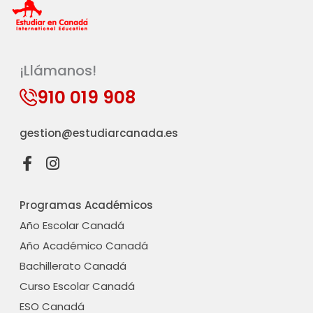
¡Llámanos!
910 019 908
gestion@estudiarcanada.es
F
I
a
n
c
s
Programas Académicos
e
t
b
a
Año Escolar Canadá
o
g
Año Académico Canadá
o
r
Bachillerato Canadá
k
a
-
m
Curso Escolar Canadá
f
ESO Canadá