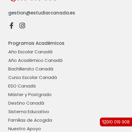
gestion@estudiarcanada.es
F
I
a
n
c
s
Programas Académicos
e
t
b
a
Año Escolar Canadá
o
g
Año Académico Canadá
o
r
Bachillerato Canadá
k
a
-
m
Curso Escolar Canadá
f
ESO Canadá
Máster y Postgrado
Destino Canadá
Sistema Educativo
Familias de Acogida
910 019 908
Nuestro Apoyo