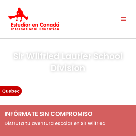
Ir
al
contenido
Sir Wilfried Laurier School
Division
Quebec
INFÓRMATE SIN COMPROMISO
Disfruta tu aventura escolar en Sir Wilfried