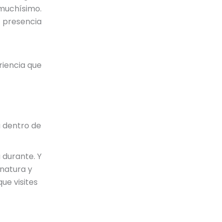
 muchísimo.
 presencia
eriencia que
a dentro de
a durante. Y
gnatura y
ue visites