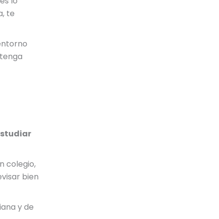
es lo
, te
 entorno
 tenga
studiar
 colegio,
visar bien
iana y de