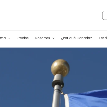
rama
Precios
Nosotros
¿Por qué Canadá?
Test