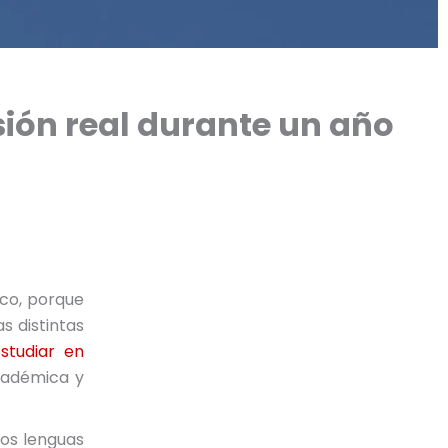
ión real durante un año
ico, porque
s distintas
Estudiar en
académica y
dos lenguas