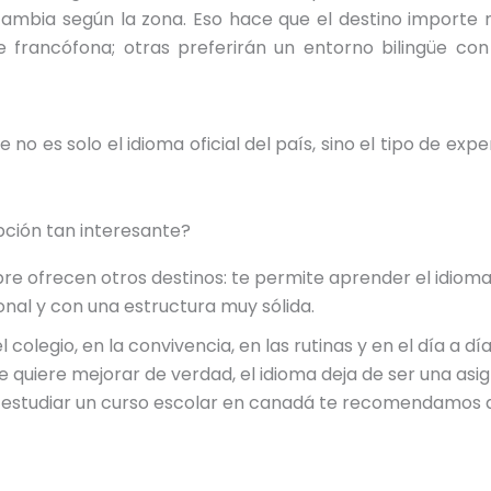
és cambia según la zona. Eso hace que el destino importe
 francófona; otras preferirán un entorno bilingüe con
e no es solo el idioma oficial del país, sino el tipo de exp
pción tan interesante?
re ofrecen otros destinos: te permite aprender el idiom
onal y con una estructura muy sólida.
l colegio, en la convivencia, en las rutinas y en el día a dí
 quiere mejorar de verdad, el idioma deja de ser una asi
s estudiar un curso escolar en canadá te recomendamos q