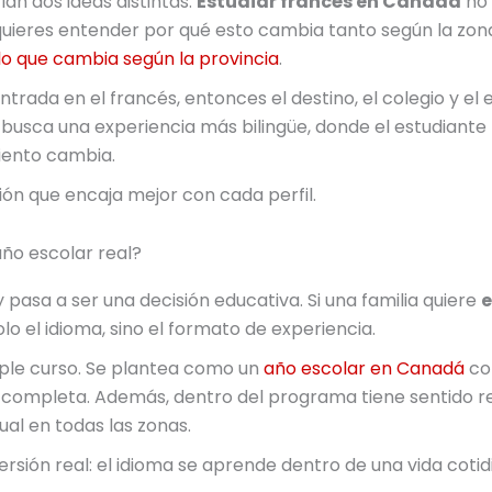
n dos ideas distintas.
Estudiar francés en Canadá
no 
i quieres entender por qué esto cambia tanto según la zona
lo que cambia según la provincia
.
ntrada en el francés, entonces el destino, el colegio y el
 busca una experiencia más bilingüe, donde el estudiante
iento cambia.
ón que encaja mejor con cada perfil.
ño escolar real?
y pasa a ser una decisión educativa. Si una familia quiere
e
lo el idioma, sino el formato de experiencia.
ple curso. Se plantea como un
año escolar en Canadá
con
ompleta. Además, dentro del programa tiene sentido re
gual en todas las zonas.
ersión real: el idioma se aprende dentro de una vida cotid