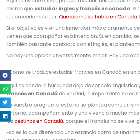
Aquí conviene afinar, porque muchas búsquedas mezcla
mismo que
estudiar ingles y francés en canada
. S
recomendamos leer:
Que idioma se habla en Canadá: 
Si el objetivo es vivir una inmersión más claramente ce
tienen que acompañar esa intención. Si, en cambio, se
también bastante contacto con el inglés, el planteam
No hay una opción universalmente mejor. Hay una opci
¿Cómo se traduce estudiar francés en Canadá en un a
Aquí es donde la búsqueda deja de ser solo lingüística 
francés en Canadá
de verdad, lo importante no es so
En vuestro programa, esto no se plantea como un sim
entorno, acompañamiento y una vivencia mucho más c
los
destinos en Canadá
, porque el francés no se vive i
Eso es lo que diferencia una estancia corta de una inm