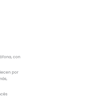
ófona, con
iecen por
más,
ncés