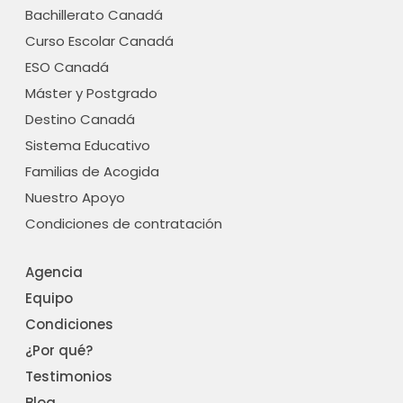
o
r
Bachillerato Canadá
k
a
-
m
Curso Escolar Canadá
f
ESO Canadá
Máster y Postgrado
Destino Canadá
Sistema Educativo
Familias de Acogida
Nuestro Apoyo
Condiciones de contratación
Agencia
Equipo
Condiciones
¿Por qué?
Testimonios
Blog