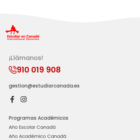
¡Llámanos!
910 019 908
gestion@estudiarcanada.es
F
I
a
n
c
s
Programas Académicos
e
t
b
a
Año Escolar Canadá
o
g
Año Académico Canadá