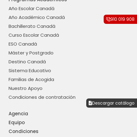
e
t
b
a
Año Escolar Canadá
o
g
Año Académico Canadá
910 019 908
o
r
Bachillerato Canadá
k
a
-
m
Curso Escolar Canadá
f
ESO Canadá
Máster y Postgrado
Destino Canadá
Sistema Educativo
Familias de Acogida
Nuestro Apoyo
Condiciones de contratación
Descargar catálogo
Agencia
Equipo
Condiciones