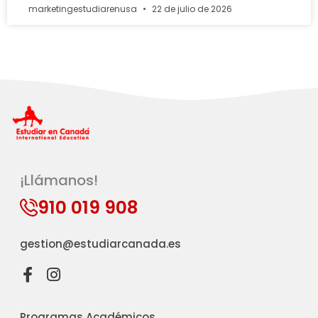
marketingestudiarenusa
22 de julio de 2026
¡Llámanos!
910 019 908
gestion@estudiarcanada.es
F
I
a
n
c
s
Programas Académicos