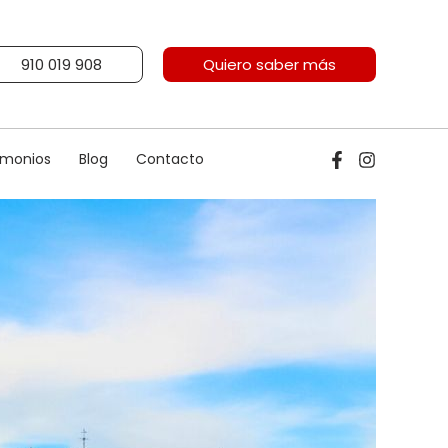
910 019 908
Quiero saber más
imonios
Blog
Contacto