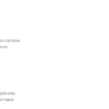
. Su campus
ivos.
plicada.
l tejido