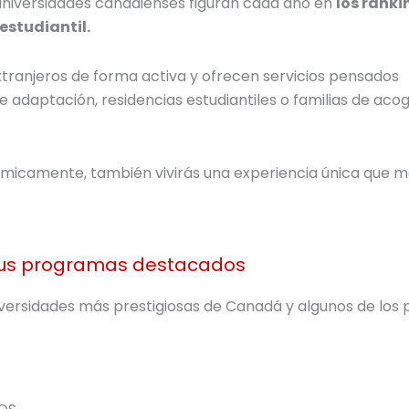
universidades canadienses figuran cada año en
los ranki
estudiantil.
ranjeros de forma activa y ofrecen servicios pensados
e adaptación, residencias estudiantiles o familias de acog
émicamente, también vivirás una experiencia única que m
sus programas destacados
iversidades más prestigiosas de Canadá y algunos de lo