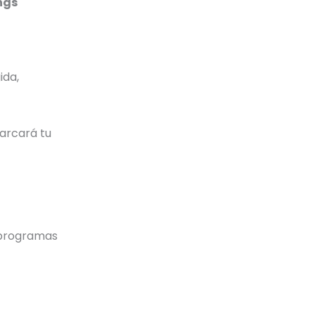
ngs
ida,
arcará tu
s programas