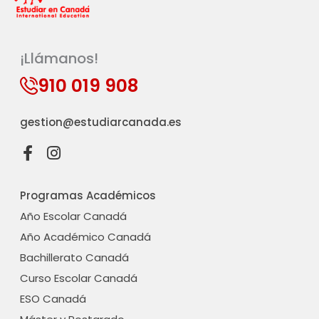
¡Llámanos!
910 019 908
gestion@estudiarcanada.es
F
I
a
n
c
s
Programas Académicos
e
t
b
a
Año Escolar Canadá
o
g
Año Académico Canadá
o
r
Bachillerato Canadá
k
a
-
m
Curso Escolar Canadá
f
ESO Canadá