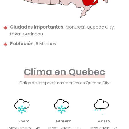
Ciudades Importantes:
Montreal, Quebec City,
Laval, Gatineau..
Población:
8 Millones
Clima en Quebec
-Datos de temperaturas medias en Quebec City-
Enero
Febrero
Marzo
Max: -6º Min: -14º
Max: -5º Min: -13º
Max: 1º Min: -7º