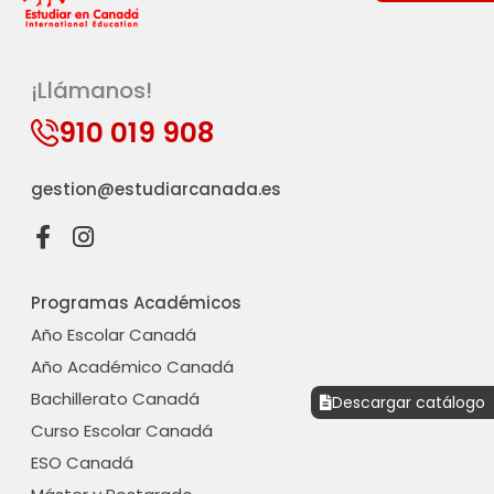
¡Llámanos!
910 019 908
gestion@estudiarcanada.es
F
I
a
n
c
s
Programas Académicos
e
t
b
a
Año Escolar Canadá
o
g
Año Académico Canadá
o
r
Bachillerato Canadá
k
a
Descargar catálogo
-
m
Curso Escolar Canadá
f
ESO Canadá