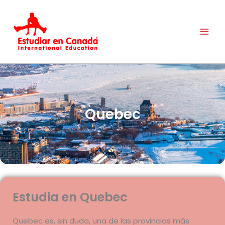
Ir
al
contenido
Quebec
Estudia en Quebec
Quebec es, sin duda, una de las provincias más