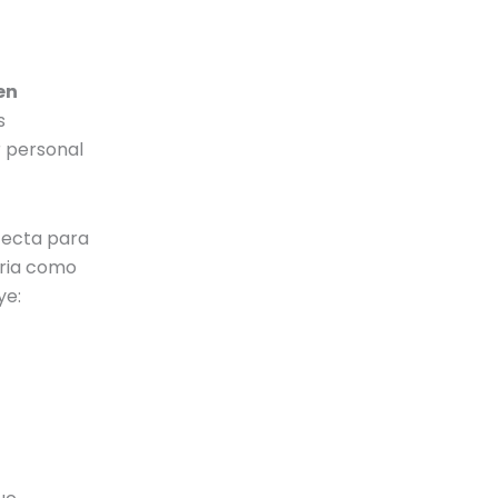
en
s
r personal
fecta para
oria como
ye: