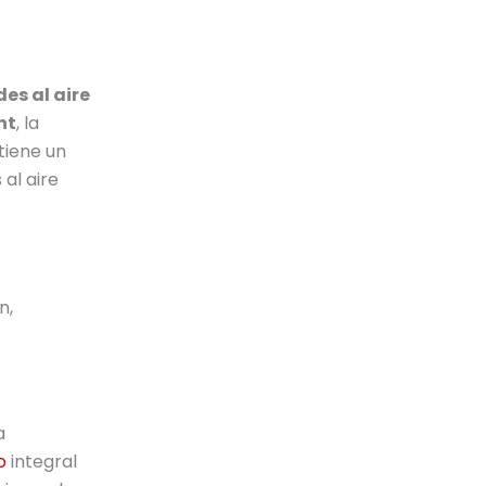
es al aire
nt
, la
tiene un
al aire
n,
a
o
integral