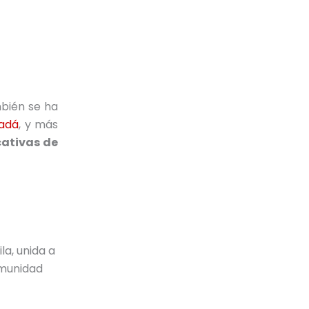
mbién se ha
nadá
, y más
cativas de
a, unida a
omunidad