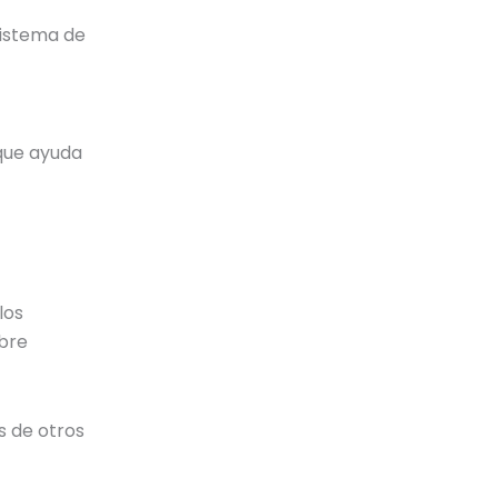
 sistema de
 que ayuda
los
bre
s de otros