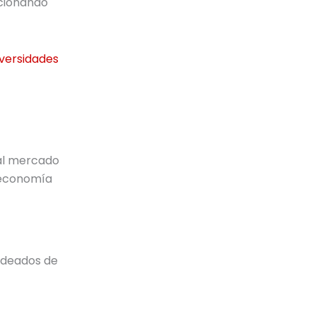
rcionando
iversidades
al mercado
 economía
rodeados de