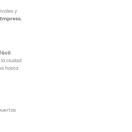
ivales y
 Empress
,
fácil
 la ciudad
es hasta
puertas